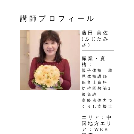
講師プロフィール
藤田 美佐
(ふじたみ
さ)
職業・資
格：
親子体操 幼
児体操講師
保育士資格
幼稚園教諭2
級免許
高齢者体力つ
くりし支援士
エリア：中
国地方
エリ
ア：WEB