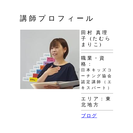
講師プロフィール
田村 真理
子 (たむら
まりこ)
職業・資
格：
日本キッズコ
ーチング協会
認定講師（エ
キスパート）
エリア：東
北地方
ブログ