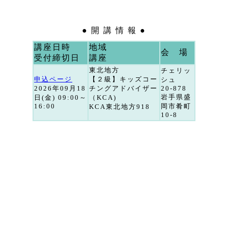
● 開 講 情 報 ●
講座日時
地域
会 場
受付締切日
講座
東北地方
チェリッ
申込ページ
【２級】キッズコー
シュ
2026年09月18
チングアドバイザー
20-878
岩手県盛
日(金) 09:00～
（KCA)
16:00
岡市肴町
KCA東北地方918
10-8