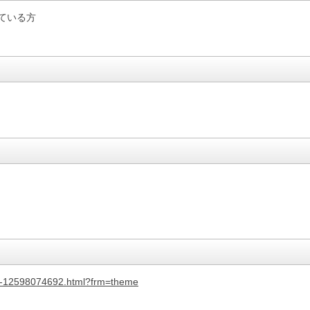
ている方
ry-12598074692.html?frm=theme