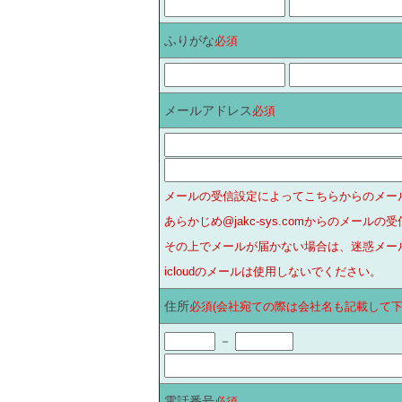
ふりがな
必須
メールアドレス
必須
メールの受信設定によってこちらからのメー
あらかじめ@jakc-sys.comからのメー
その上でメールが届かない場合は、迷惑メー
icloudのメールは使用しないでください。
住所
必須(会社宛ての際は会社名も記載して下
－
電話番号
必須