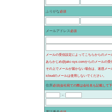
ふりがな
必須
メールアドレス
必須
メールの受信設定によってこちらからのメー
あらかじめ@jakc-sys.comからのメー
その上でメールが届かない場合は、迷惑メー
icloudのメールは使用しないでください。
住所
必須(会社宛ての際は会社名も記載して下
－
電話番号
必須