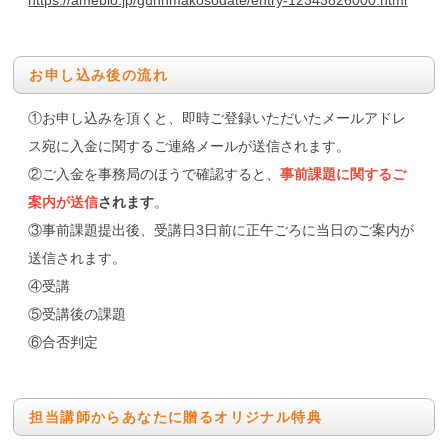
https://ameblo.jp/gunnmakosodate/entry-12343826000.html
お申し込み後の流れ
①お申し込みを頂くと、即時ご登録いただいたメールアドレ
ス宛に入金に関するご連絡メールが送信されます。
②ご入金を事務局のほうで確認すると、
事前課題に関するご
案内が送信
されます
。
③事前課題提出後、受講日3日前に正午ごろに当日のご案内が
送信されます。
④受講
⑤受講後の課題
⑥合否判定
担当講師からあなたに贈るオリジナル特典