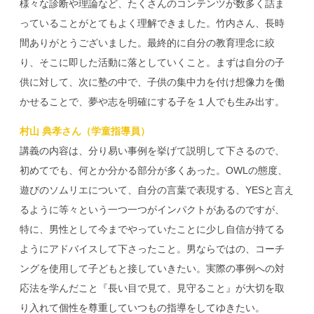
様々な診断や理論など、たくさんのコンテンツが数多く詰ま
っていることがとてもよく理解できました。竹内さん、長時
間ありがとうございました。最終的に自分の教育理念に絞
り、そこに即した活動に落としていくこと。まずは自分の子
供に対して、次に塾の中で、子供の集中力を付け想像力を働
かせることで、夢や志を明確にする子を１人でも生み出す。
村山 典孝さん（学童指導員）
講義の内容は、分り易い事例を挙げて説明して下さるので、
初めてでも、何とか分かる部分が多くあった。OWLの態度、
遊びのソムリエについて、自分の言葉で表現する、YESと言え
るように等々という一つ一つがインパクトがあるのですが、
特に、男性として今までやっていたことに少し自信が持てる
ようにアドバイスして下さったこと。男ならではの、コーチ
ングを使用して子どもと接していきたい。実際の事例への対
応法を学んだこと『長い目で見て、見守ること』が大切を取
り入れて個性を尊重していつもの指導をしてゆきたい。