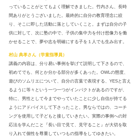
っていることがとてもよく理解できました。竹内さん、長時
間ありがとうございました。最終的に自分の教育理念に絞
り、そこに即した活動に落としていくこと。まずは自分の子
供に対して、次に塾の中で、子供の集中力を付け想像力を働
かせることで、夢や志を明確にする子を１人でも生み出す。
村山 典孝さん（学童指導員）
講義の内容は、分り易い事例を挙げて説明して下さるので、
初めてでも、何とか分かる部分が多くあった。OWLの態度、
遊びのソムリエについて、自分の言葉で表現する、YESと言え
るように等々という一つ一つがインパクトがあるのですが、
特に、男性として今までやっていたことに少し自信が持てる
ようにアドバイスして下さったこと。男ならではの、コーチ
ングを使用して子どもと接していきたい。実際の事例への対
応法を学んだこと『長い目で見て、見守ること』が大切を取
り入れて個性を尊重していつもの指導をしてゆきたい。