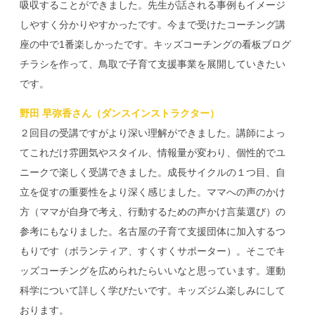
吸収することができました。先生が話される事例もイメージ
しやすく分かりやすかったです。今まで受けたコーチング講
座の中で1番楽しかったです。キッズコーチングの看板ブログ
チラシを作って、鳥取で子育て支援事業を展開していきたい
です。
野田 早弥香さん（ダンスインストラクター）
２回目の受講ですがより深い理解ができました。講師によっ
てこれだけ雰囲気やスタイル、情報量が変わり、個性的でユ
ニークで楽しく受講できました。成長サイクルの１つ目、自
立を促すの重要性をより深く感じました。ママへの声のかけ
方（ママが自身で考え、行動するための声かけ言葉選び）の
参考にもなりました。名古屋の子育て支援団体に加入するつ
もりです（ボランティア、すくすくサポーター）。そこでキ
ッズコーチングを広められたらいいなと思っています。運動
科学について詳しく学びたいです。キッズジム楽しみにして
おります。