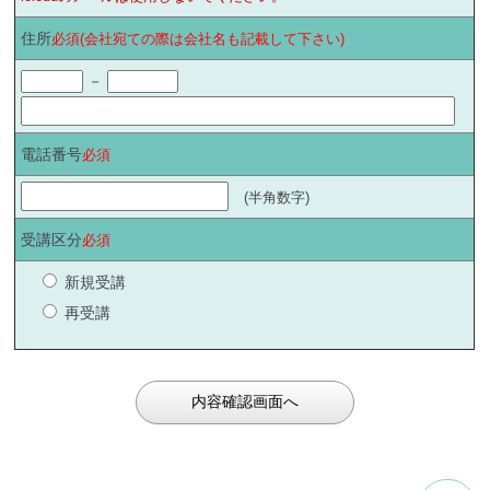
住所
必須(会社宛ての際は会社名も記載して下さい)
－
電話番号
必須
(半角数字)
受講区分
必須
新規受講
再受講