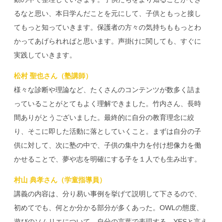
るなと思い、本日学んだことを元にして、子供ともっと接し
てもっと知っていきます。保護者の方々の気持ちももっとわ
かってあげられればと思います。声掛けに関しても、すぐに
実践していきます。
松村 聖也さん（塾講師）
様々な診断や理論など、たくさんのコンテンツが数多く詰ま
っていることがとてもよく理解できました。竹内さん、長時
間ありがとうございました。最終的に自分の教育理念に絞
り、そこに即した活動に落としていくこと。まずは自分の子
供に対して、次に塾の中で、子供の集中力を付け想像力を働
かせることで、夢や志を明確にする子を１人でも生み出す。
村山 典孝さん（学童指導員）
講義の内容は、分り易い事例を挙げて説明して下さるので、
初めてでも、何とか分かる部分が多くあった。OWLの態度、
遊びのソムリエについて、自分の言葉で表現する、YESと言え