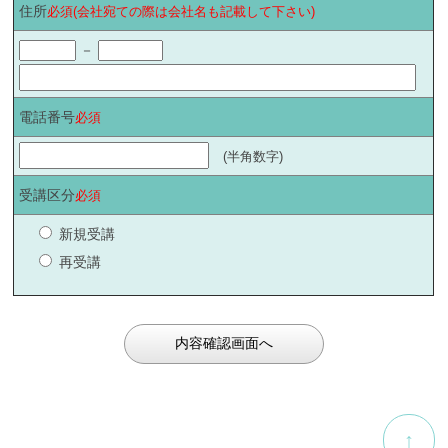
住所
必須(会社宛ての際は会社名も記載して下さい)
－
電話番号
必須
(半角数字)
受講区分
必須
新規受講
再受講
↑