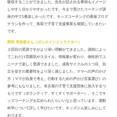
吸収することができました。先生が話される事例もイメージ
しやすく分かりやすかったです。今まで受けたコーチング講
座の中で1番楽しかったです。キッズコーチングの看板ブログ
チラシを作って、鳥取で子育て支援事業を展開していきたい
です。
野田 早弥香さん（ダンスインストラクター）
２回目の受講ですがより深い理解ができました。講師によっ
てこれだけ雰囲気やスタイル、情報量が変わり、個性的でユ
ニークで楽しく受講できました。成長サイクルの１つ目、自
立を促すの重要性をより深く感じました。ママへの声のかけ
方（ママが自身で考え、行動するための声かけ言葉選び）の
参考にもなりました。名古屋の子育て支援団体に加入するつ
もりです（ボランティア、すくすくサポーター）。そこでキ
ッズコーチングを広められたらいいなと思っています。運動
科学について詳しく学びたいです。キッズジム楽しみにして
おります。