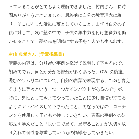
っていることがとてもよく理解できました。竹内さん、長時
間ありがとうございました。最終的に自分の教育理念に絞
り、そこに即した活動に落としていくこと。まずは自分の子
供に対して、次に塾の中で、子供の集中力を付け想像力を働
かせることで、夢や志を明確にする子を１人でも生み出す。
村山 典孝さん（学童指導員）
講義の内容は、分り易い事例を挙げて説明して下さるので、
初めてでも、何とか分かる部分が多くあった。OWLの態度、
遊びのソムリエについて、自分の言葉で表現する、YESと言え
るように等々という一つ一つがインパクトがあるのですが、
特に、男性として今までやっていたことに少し自信が持てる
ようにアドバイスして下さったこと。男ならではの、コーチ
ングを使用して子どもと接していきたい。実際の事例への対
応法を学んだこと『長い目で見て、見守ること』が大切を取
り入れて個性を尊重していつもの指導をしてゆきたい。