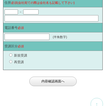
住所
必須(会社宛ての際は会社名も記載して下さい)
－
電話番号
必須
(半角数字)
受講区分
必須
新規受講
再受講
↑