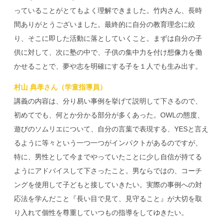
っていることがとてもよく理解できました。竹内さん、長時
間ありがとうございました。最終的に自分の教育理念に絞
り、そこに即した活動に落としていくこと。まずは自分の子
供に対して、次に塾の中で、子供の集中力を付け想像力を働
かせることで、夢や志を明確にする子を１人でも生み出す。
村山 典孝さん（学童指導員）
講義の内容は、分り易い事例を挙げて説明して下さるので、
初めてでも、何とか分かる部分が多くあった。OWLの態度、
遊びのソムリエについて、自分の言葉で表現する、YESと言え
るように等々という一つ一つがインパクトがあるのですが、
特に、男性として今までやっていたことに少し自信が持てる
ようにアドバイスして下さったこと。男ならではの、コーチ
ングを使用して子どもと接していきたい。実際の事例への対
応法を学んだこと『長い目で見て、見守ること』が大切を取
り入れて個性を尊重していつもの指導をしてゆきたい。