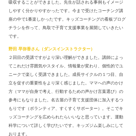
吸収することができました。先生が話される事例もイメージ
しやすく分かりやすかったです。今まで受けたコーチング講
座の中で1番楽しかったです。キッズコーチングの看板ブログ
チラシを作って、鳥取で子育て支援事業を展開していきたい
です。
野田 早弥香さん（ダンスインストラクター）
２回目の受講ですがより深い理解ができました。講師によっ
てこれだけ雰囲気やスタイル、情報量が変わり、個性的でユ
ニークで楽しく受講できました。成長サイクルの１つ目、自
立を促すの重要性をより深く感じました。ママへの声のかけ
方（ママが自身で考え、行動するための声かけ言葉選び）の
参考にもなりました。名古屋の子育て支援団体に加入するつ
もりです（ボランティア、すくすくサポーター）。そこでキ
ッズコーチングを広められたらいいなと思っています。運動
科学について詳しく学びたいです。キッズジム楽しみにして
おります。