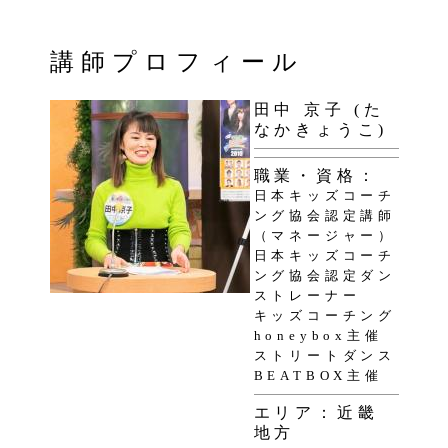
講師プロフィール
田中 京子 (た
なかきょうこ)
職業・資格：
日本キッズコーチ
ング協会認定講師
（マネージャー）
日本キッズコーチ
ング協会認定ダン
ストレーナー
キッズコーチング
honeybox主催
ストリートダンス
BEATBOX主催
エリア：近畿
地方