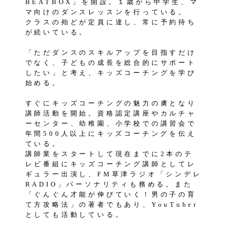
BEATBOX」を開設。１歳から中学生、マ
マ向けのダンスレッスンを行っている。
クラスの殆どが定員に達し、常に予約待ち
が続いている。
「ただダンスのスキルアップを目指すだけ
でなく、子どもの成長を総合的にサポート
したい」と考え、キッズコーチングを学び
始める。
すぐにキッズコーチングの魅力の虜となり
講師活動を開始。資格認定講座やカルチャ
ーセンター、幼稚園、小学校での講習会で
年間500人以上にキッズコーチングを伝え
ている。
講師業をスタートして現在までに2本のテ
レビ番組にキッズコーチング講師としてレ
ギュラー出演し、FM草津ラジオ「シンデレ
RADIO」パーソナリティも務める。また
「ぐんぐん才能が伸びていく！男の子の育
て方攻略法」の著者でもあり、YouTuber
としても活動している。