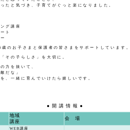
だったと気づき、子育てがぐっと楽になりました。
チング講座
アート
ター
6歳のお子さまと保護者の皆さまをサポートしています
う「その子らしさ」を大切に。
肩の力を抜いて、
素敵だな」
てを、一緒に育んでいけたら嬉しいです。
● 開 講 情 報 ●
地域
会 場
講座
WEB講座