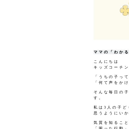
ママの「わか
こんにちは
キッズコーチ
「うちの子っ
「何て声をか
そんな毎日の
す。
私は3人の子
思うようにい
気質を知るこ
「困った行動