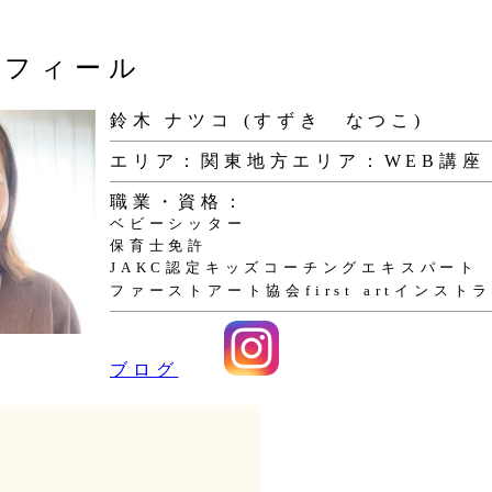
ロフィール
鈴木 ナツコ (すずき なつこ)
エリア：関東地方
エリア：WEB講座
職業・資格：
ベビーシッター
保育士免許
JAKC認定キッズコーチングエキスパート
ファーストアート協会first artインスト
ブログ