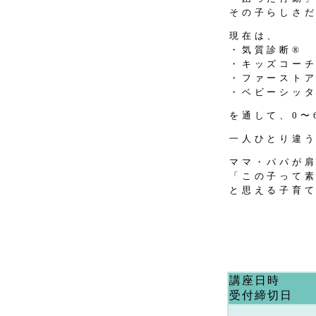
その子らしさ
現在は、
・気質診断®
・キッズコー
・ファースト
・ベビーシッ
を通して、0〜
一人ひとり違
ママ・パパが
「この子って
と思える子育
講座日時
受付締切日