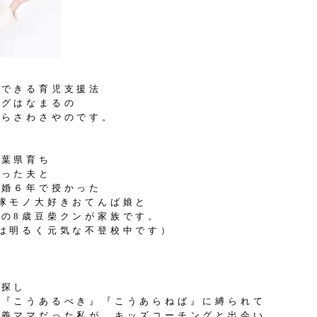
びできる育児支援法
ングはなまるの
からさわさやのです。
千葉県育ち
だった夫と
結婚６年で授かった
隊モノ大好きおてんば娘と
の8歳豆柴クンが家族です。
は明るく元気な不登校中です）
を探し
、『こうあるべき』『こうあらねば』に縛られて
主義ママだった私が、キッズコーチングと出会い