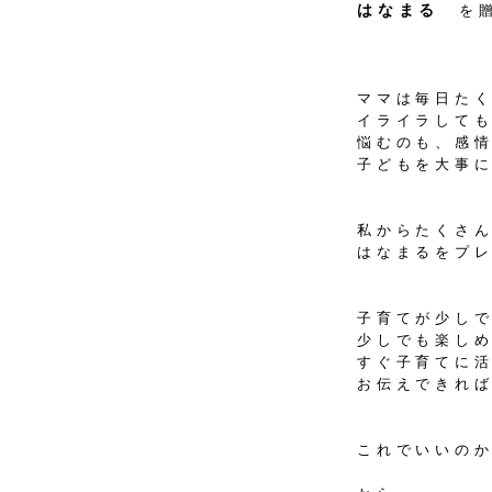
はなまる
を贈
ママは毎日た
イライラして
悩むのも、感
子どもを大事
私からたくさ
はなまるをプ
子育てが少し
少しでも楽し
すぐ子育てに
お伝えできれ
これでいいの