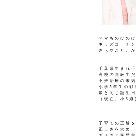
ママものびの
キッズコーチ
さぁやこと、
千葉県生まれ
高校の同級生
不妊治療の末
小学5年生の戦
娘と同じ誕生日
（現在、小5娘
子育ての正解
正しさを求め
ガミガミ完璧