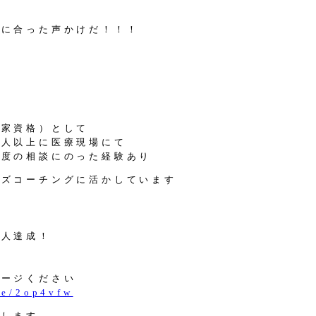
子に合った声かけだ！！！
！
国家資格）として
万人以上に医療現場にて
制度の相談にのった経験あり
ッズコーチングに活かしています
２人達成！
セージください
.ee/2op4vfw
いします。