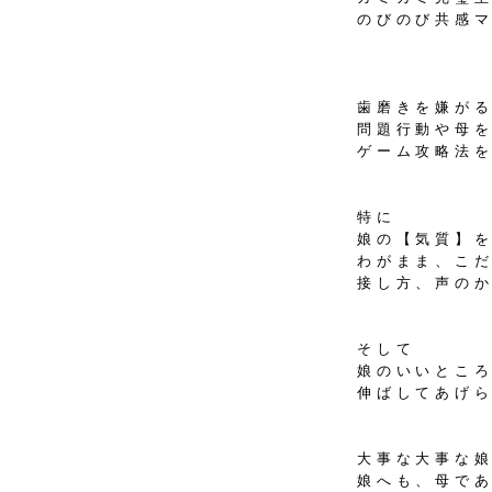
のびのび共感
歯磨きを嫌が
問題行動や母
ゲーム攻略法
特に
娘の【気質】
わがまま、こ
接し方、声の
そして
娘のいいとこ
伸ばしてあげ
大事な大事な
娘へも、母で