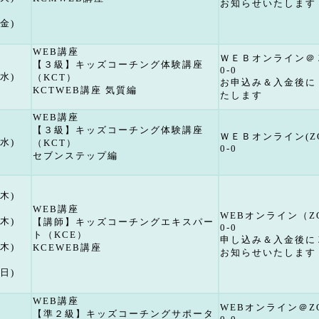
お知らせいたします
(金)
WEB講座
ＷＥＢオンライン＠
【３級】キッズコーチング体験講座
0-0
(水)
（KCT）
お申込み＆入金後に
KCTWEB講座 気質編
たします
WEB講座
【３級】キッズコーチング体験講座
ＷＥＢオンライン(Z
(水)
（KCT）
0-0
セブンステップ編
(木)
WEB講座
WEBオンライン（Z
(木)
【講師】キッズコーチングエキスパー
0-0
ト（KCE）
申し込み＆入金後に
(木)
KCEWEB講座
お知らせいたします
(日)
WEB講座
WEBオンライン＠Z
【準２級】キッズコーチングサポータ