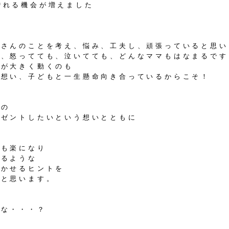
れる機会が増えました
くさんのことを考え、悩み、工夫し、頑張っていると思い
も、怒ってても、泣いてても、どんなママもはなまるです
情が大きく動くのも
に想い、子どもと一生懸命向き合っているからこそ！
んの
レゼントしたいという想いとともに
でも楽になり
めるような
活かせるヒントを
ばと思います。
かな・・・？