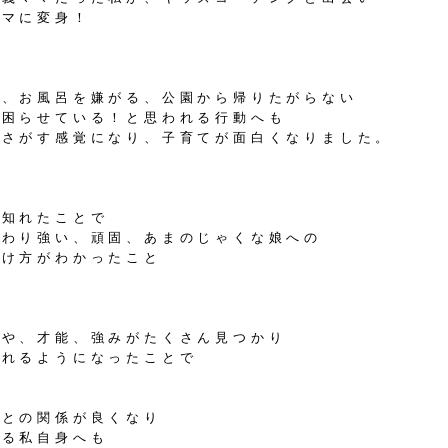
ママに変身！
る、お風呂を嫌がる、公園から帰りたがらない
を困らせている！と思われる行動へも
をさがす感覚になり、子育てが面白くなりました。
を知れたことで
だわり強い、頑固、あまのじゃくな娘への
かけ方がわかったこと
ろや、才能、強みがたくさん見つかり
られるようになったことで
娘との関係が良くなり
ある私自身へも