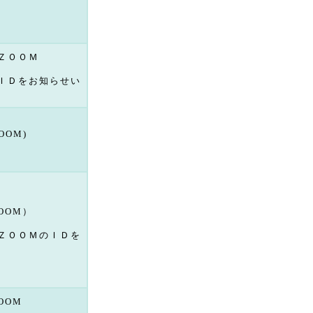
ＺＯＯＭ
ＩＤをお知らせい
OOM)
OOM）
ＺＯＯＭのＩＤを
OOM