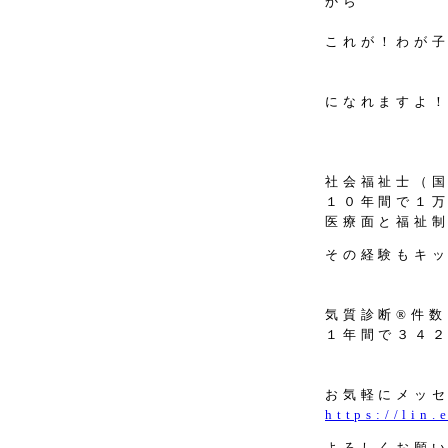
から
これが！わが
になれますよ
社会福祉士（
１０年間で１
医療面と福祉
その経験もキ
気質診断®件数
１年間で３４
お気軽にメッ
https://lin
よろしくお願