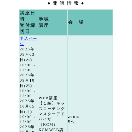
● 開 講 情 報 ●
講座日
時
地域
会 場
受付締
講座
切日
申込ペー
ジ
2026年
09月03
日(木)
10:00～
12:00
2026年
09月10
日(木)
10:00～
12:00
WEB講座
2026年
【１級】キッ
10月05
ズコーチング
日(月)
マスターアド
zoom
10:00～
バイザー
0-0
12:00
（KCM)
2026年
KCMWEB講