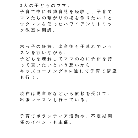
3人の子どものママ。
子育て中に孤独育児を経験し、子育て
ママたちの繋がりの場を作りたい！と
ウクレレを使ったハワイアンリトミッ
ク教室を開講。
末っ子の妊娠、出産後も子連れでレッ
スンを行いながら、
子どもを理解してママの心に余裕を持
って貰いたいという想いから
キッズコーチング®️を通して子育て講座
も行う。
現在は児童館などから依頼を受けて、
出張レッスンも行っている。
子育てボランティア活動や、不定期開
催のイベントも主催。