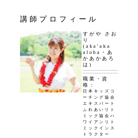
講師プロフィール
すがや さお
り
(aka'aka
aloha・あ
かあかあろ
は)
職業・資
格：
日本キッズコ
ーチング協会
エキスパート
ふれあいリト
ミック協会ハ
ワイアンリト
ミックインス
トラクター